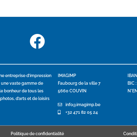
ne entreprise d’impression
IMAGIMP
IBAN
c une vaste gamme de
Faubourg de la ville 7
BIC 
 le bonheur de tous les
5660 COUVIN
N°EN
hotos, d’arts et de loisirs
info@imagimp.be
+32 471 82 05 24
Politique de confidentialité
Condit