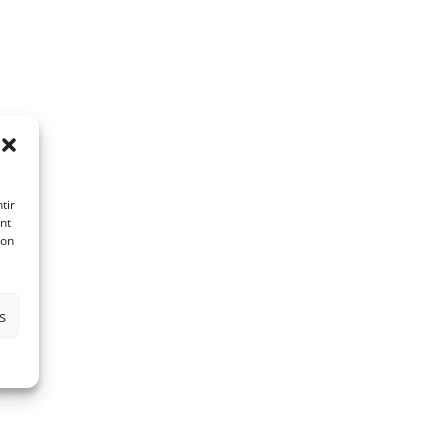
tir
nt
son
s