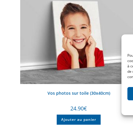
Pou
coo
à c
de 
con
Vos photos sur toile (30x40cm)
24.90
€
Ajouter au panier