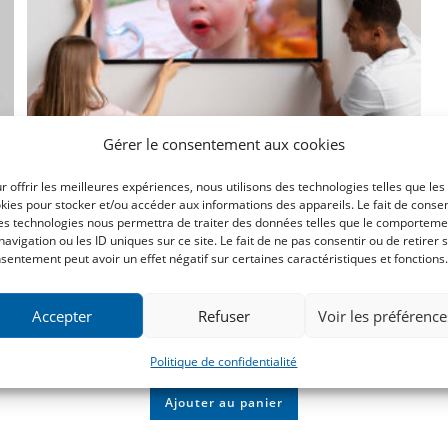
Gérer le consentement aux cookies
r offrir les meilleures expériences, nous utilisons des technologies telles que les
kies pour stocker et/ou accéder aux informations des appareils. Le fait de consen
es technologies nous permettra de traiter des données telles que le comporteme
navigation ou les ID uniques sur ce site. Le fait de ne pas consentir ou de retirer 
sentement peut avoir un effet négatif sur certaines caractéristiques et fonctions.
Vos photos sur toile (40x60cm)
Accepter
Refuser
Voir les préférence
Politique de confidentialité
36.50
€
Ajouter au panier