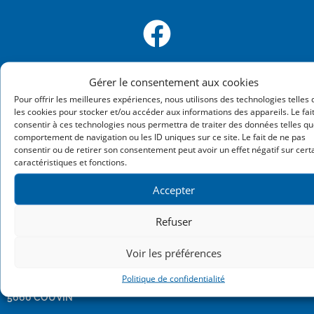
Gérer le consentement aux cookies
Pour offrir les meilleures expériences, nous utilisons des technologies telles
les cookies pour stocker et/ou accéder aux informations des appareils. Le fai
consentir à ces technologies nous permettra de traiter des données telles qu
comportement de navigation ou les ID uniques sur ce site. Le fait de ne pas
consentir ou de retirer son consentement peut avoir un effet négatif sur cert
caractéristiques et fonctions.
Imagimp
est une entreprise d’impression novatrice avec une
Accepter
vaste gamme de services, pour le bonheur de tous les passionnés
de photos, d’arts et de loisirs numériques.
Refuser
Voir les préférences
IMAGIMP
Politique de confidentialité
Faubourg de la ville 7
5660 COUVIN