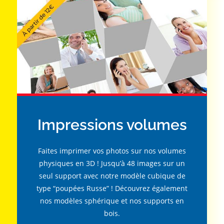
Impressions volumes
Faites imprimer vos photos sur nos volumes
physiques en 3D ! Jusqu’à 48 images sur un
seul support avec notre modèle cubique de
type “poupées Russe” ! Découvrez également
nos modèles sphérique et nos supports en
bois.