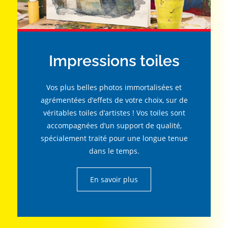
Impressions toiles
Vos plus belles photos immortalisées et
agrémentées d’effets de votre choix, sur de
véritables toiles d’artistes ! Vos toiles sont
accompagnées d’un support de qualité,
spécialement traité pour une longue tenue
dans le temps.
En savoir plus