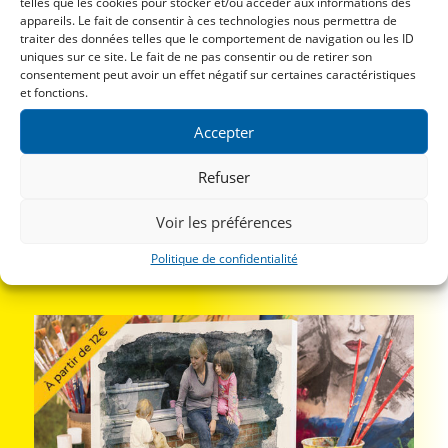
telles que les cookies pour stocker et/ou accéder aux informations des
Conservez vos plus belles photos de vacances,
appareils. Le fait de consentir à ces technologies nous permettra de
les clichés de vos enfants, vos soirées entre
traiter des données telles que le comportement de navigation ou les ID
uniques sur ce site. Le fait de ne pas consentir ou de retirer son
amis, … de manière ludique, au format puzzle !
consentement peut avoir un effet négatif sur certaines caractéristiques
Support de haute qualité avec pelliculage de
et fonctions.
protection, pour une parfaite tenue dans le
Accepter
temps !
Refuser
En savoir plus
Voir les préférences
Politique de confidentialité