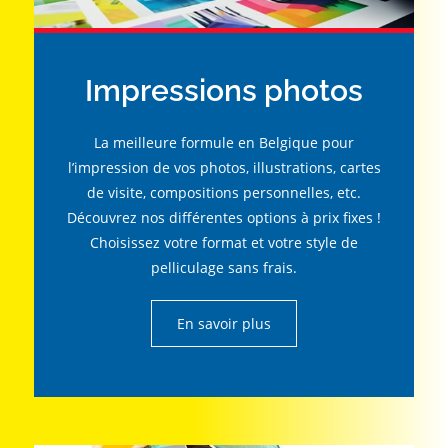
Impressions photos
La meilleure formule en Belgique pour
l’impression de vos photos, illustrations, cartes
de visite, compositions personnelles, etc.
Découvrez nos différentes options à prix fixes !
Choisissez votre format et votre style de
pelliculage sans frais.
En savoir plus