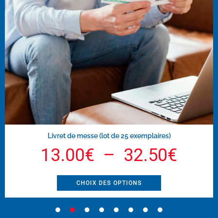
Livret de messe (lot de 25 exemplaires)
13.00
€
–
32.50
€
CHOIX DES OPTIONS