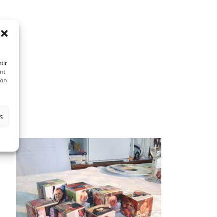
tir
nt
son
s