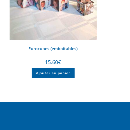
Eurocubes (emboitables)
15.60
€
Ajouter au panier