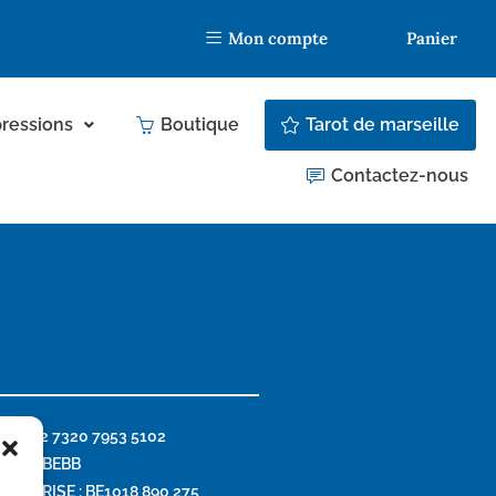
Mon compte
Panier
ressions
Boutique
Tarot de marseille
Contactez-nous
 : BE32 7320 7953 5102
: CREGBEBB
TREPRISE : BE1018 890 275