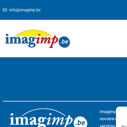
info@imagimp.be
Imagimp
est u
novatrice ave
services, pour
Pou