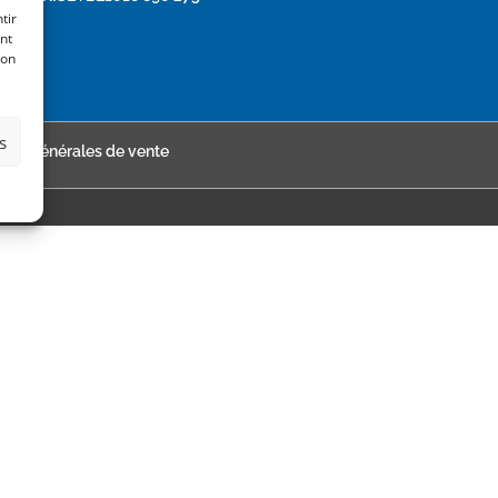
tir
nt
son
s
ions générales de vente