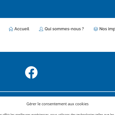
Accueil
Qui sommes-nous ?
Nos imp
ne entreprise d’impression
IMAGIMP
IBAN
Gérer le consentement aux cookies
c une vaste gamme de
Faubourg de la ville 7
BIC 
 le bonheur de tous les
5660 COUVIN
N°EN
r offrir les meilleures expériences, nous utilisons des technologies telles que les