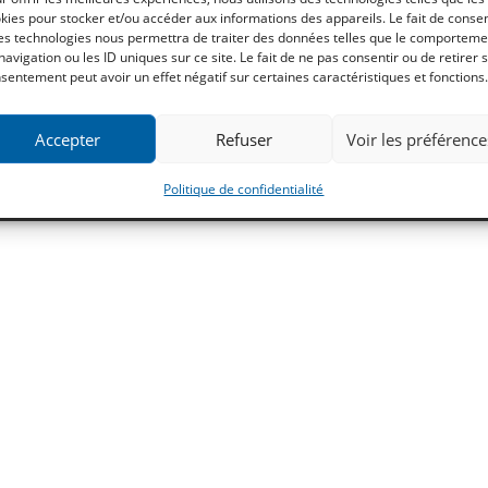
kies pour stocker et/ou accéder aux informations des appareils. Le fait de consen
hotos, d’arts et de loisirs
es technologies nous permettra de traiter des données telles que le comporteme
info@imagimp.be
navigation ou les ID uniques sur ce site. Le fait de ne pas consentir ou de retirer 
+32 471 82 05 24
sentement peut avoir un effet négatif sur certaines caractéristiques et fonctions.
Accepter
Refuser
Voir les préférence
Politique de confidentialité
Condit
Politique de confidentialité
Copyright 2023 by Imagimp